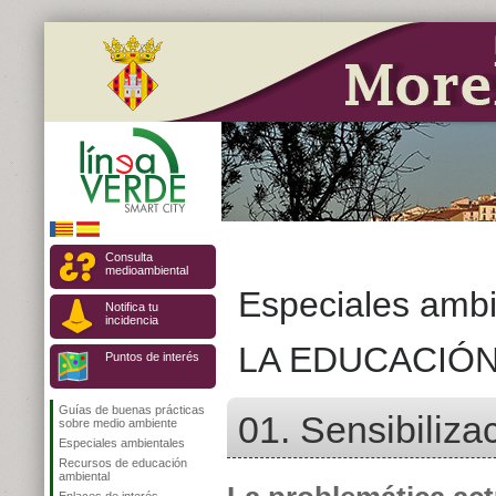
Consulta
medioambiental
Especiales ambi
Notifica tu
incidencia
LA EDUCACIÓN
Puntos de interés
Guías de buenas prácticas
01. Sensibiliza
sobre medio ambiente
Especiales ambientales
Recursos de educación
ambiental