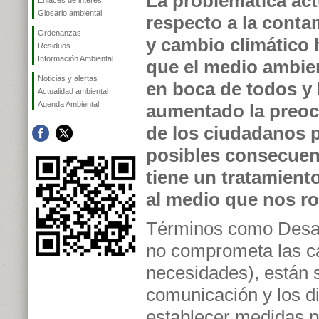
La problemática act
Enlaces de interés
Glosario ambiental
respecto a la conta
Ordenanzas
y cambio climático
Residuos
Información Ambiental
que el medio ambie
Noticias y alertas
en boca de todos y
Actualidad ambiental
Agenda Ambiental
aumentado la preo
de los ciudadanos p
posibles consecuen
tiene un tratamient
al medio que nos ro
Términos como Desarr
no comprometa las ca
necesidades), están
comunicación y los d
establecer medidas pa