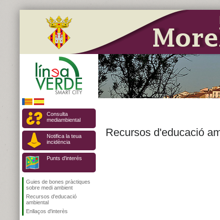
Consulta
mediambiental
Recursos d'educació am
Notifica la teua
incidència
Punts d'interés
Guies de bones pràctiques
sobre medi ambient
Recursos d'educació
ambiental
Enllaços d'interès