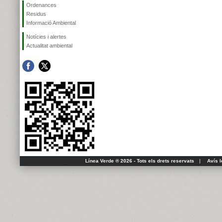
Ordenances
Residus
Informació Ambiental
Notícies i alertes
Actualitat ambiental
Línea Verde ® 2026 - Tots els drets reservats
|
Avís l