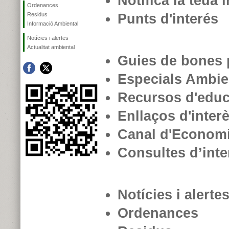
Notifica la teua 
Ordenances
Residus
Punts d'interés
Informació Ambiental
Notícies i alertes
Actualitat ambiental
Guies de bones 
Especials Ambie
Recursos d'educ
Enllaços d'inter
Canal d'Economi
Consultes d’inte
Notícies i alerte
Ordenances