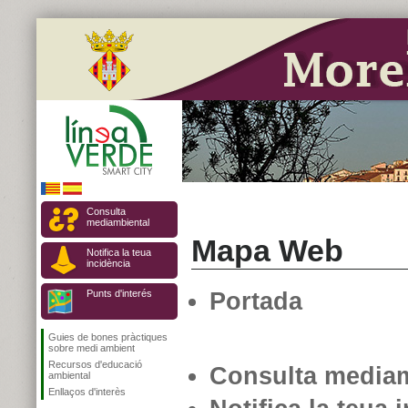
Consulta
mediambiental
Mapa Web
Notifica la teua
incidència
Punts d'interés
Portada
Guies de bones pràctiques
sobre medi ambient
Recursos d'educació
Consulta mediam
ambiental
Enllaços d'interès