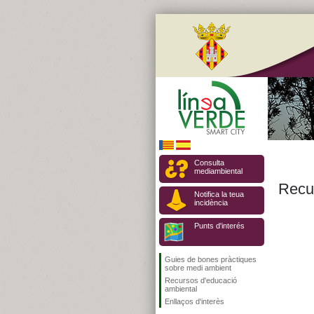
Consulta
mediambiental
Recu
Notifica la teua
incidència
Punts d'interés
Guies de bones pràctiques
sobre medi ambient
Recursos d'educació
ambiental
Enllaços d'interès