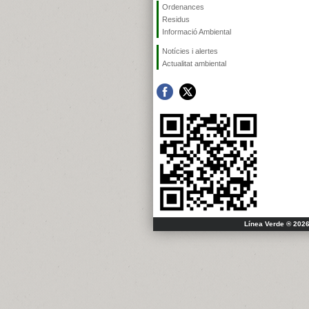
Ordenances
Residus
Informació Ambiental
Notícies i alertes
Actualitat ambiental
Línea Verde ® 2026 