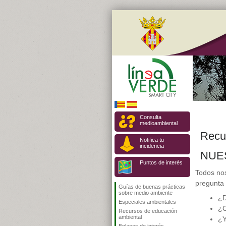
Consulta
medioambiental
Recu
Notifica tu
incidencia
NUE
Puntos de interés
Todos no
pregunta 
Guías de buenas prácticas
sobre medio ambiente
¿D
Especiales ambientales
¿C
Recursos de educación
ambiental
¿Y