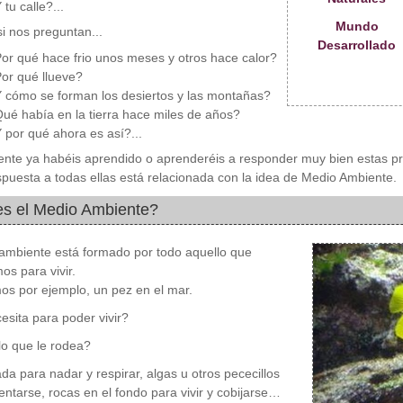
 tu calle?...
Mundo
si nos preguntan...
Desarrollado
or qué hace frio unos meses y otros hace calor?
or qué llueve?
 cómo se forman los desiertos y las montañas?
ué había en la tierra hace miles de años?
 por qué ahora es así?...
nte ya habéis aprendido o aprenderéis a responder muy bien estas p
spuesta a todas ellas está relacionada con la idea de Medio Ambiente.
s el Medio Ambiente?
ambiente está formado por todo aquello que
os para vivir.
s por ejemplo, un pez en el mar.
sita para poder vivir?
o que le rodea?
da para nadar y respirar, algas u otros pececillos
entarse, rocas en el fondo para vivir y cobijarse…