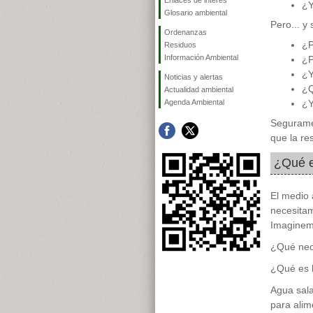
Enlaces de interés
¿Y
Glosario ambiental
Pero... y 
Ordenanzas
¿P
Residuos
Información Ambiental
¿P
¿Y
Noticias y alertas
¿Q
Actualidad ambiental
Agenda Ambiental
¿Y
Segurame
que la re
¿Qué e
El medio 
necesitam
Imaginemo
¿Qué nece
¿Qué es l
Agua sala
para alim