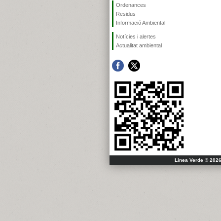
Ordenances
Residus
Informació Ambiental
Notícies i alertes
Actualitat ambiental
Línea Verde ® 2026 