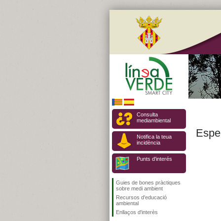
Consulta
mediambiental
Espe
Notifica la teua
incidència
Punts d'interés
Guies de bones pràctiques
sobre medi ambient
Recursos d'educació
ambiental
Enllaços d'interès