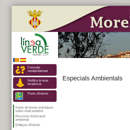
Consulta
mediambiental
Especials Ambientals
Notifica la teua
incidència
Punts d'interés
Guies de bones pràctiques
sobre medi ambient
Recursos d'educació
ambiental
Enllaços d'interès