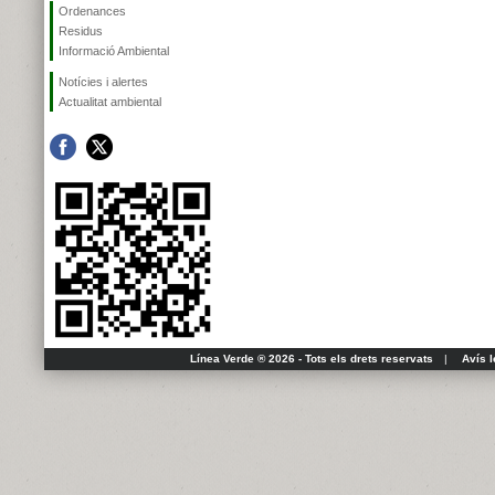
Ordenances
Residus
Informació Ambiental
Notícies i alertes
Actualitat ambiental
Línea Verde ® 2026 - Tots els drets reservats
|
Avís l