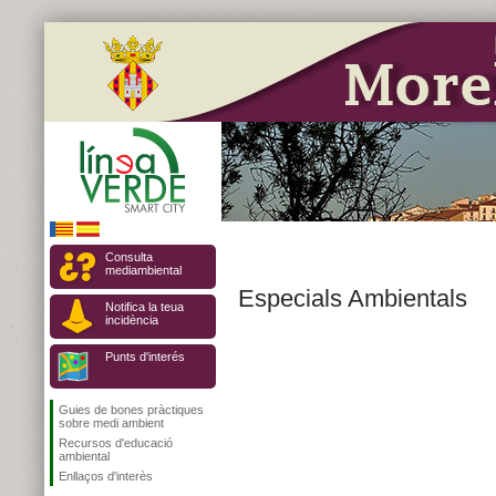
Consulta
mediambiental
Especials Ambientals
Notifica la teua
incidència
Punts d'interés
Guies de bones pràctiques
sobre medi ambient
Recursos d'educació
ambiental
Enllaços d'interès