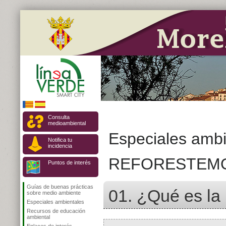
Consulta
medioambiental
Especiales ambi
Notifica tu
incidencia
REFORESTEM
Puntos de interés
Guías de buenas prácticas
01. ¿Qué es la 
sobre medio ambiente
Especiales ambientales
Recursos de educación
ambiental