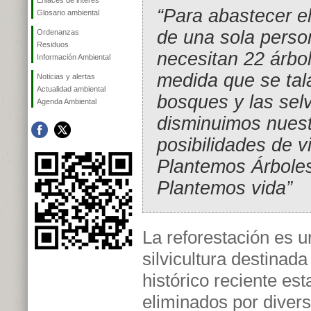
Enlaces de interés
“Para abastecer e
Glosario ambiental
de una sola perso
Ordenanzas
Residuos
necesitan 22 árbol
Información Ambiental
medida que se tal
Noticias y alertas
Actualidad ambiental
bosques y las sel
Agenda Ambiental
disminuimos nues
posibilidades de vi
Plantemos Árbole
Plantemos vida”
La reforestación es u
silvicultura destinad
histórico reciente es
eliminados por diver