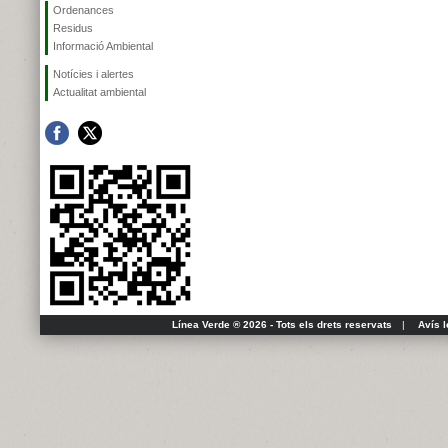
Ordenances
Residus
Informació Ambiental
Notícies i alertes
Actualitat ambiental
Línea Verde ® 2026 - Tots els drets reservats
|
Avís l