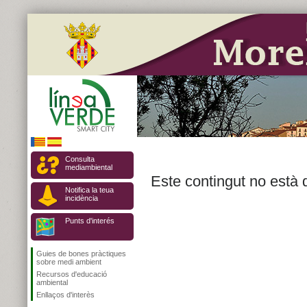
Consulta
mediambiental
Este contingut no està 
Notifica la teua
incidència
Punts d'interés
Guies de bones pràctiques
sobre medi ambient
Recursos d'educació
ambiental
Enllaços d'interès