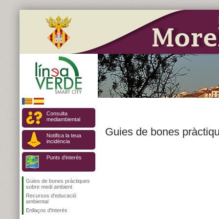
Consulta
mediambiental
Guies de bones pràctiq
Notifica la teua
incidència
Punts d'interés
Guies de bones pràctiques
sobre medi ambient
Recursos d'educació
ambiental
Enllaços d'interès