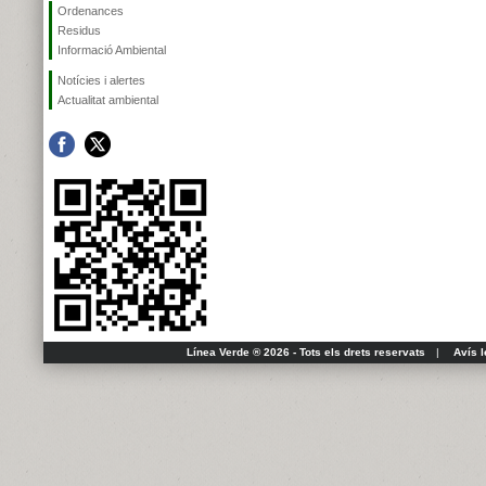
Ordenances
Residus
Informació Ambiental
Notícies i alertes
Actualitat ambiental
Línea Verde ® 2026 - Tots els drets reservats
|
Avís l