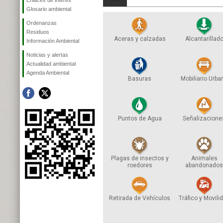
Enlaces de interés
Glosario ambiental
Ordenanzas
Residuos
Aceras y calzadas
Alcantarillad
Información Ambiental
Noticias y alertas
Actualidad ambiental
Agenda Ambiental
Basuras
Mobiliario Urba
Puntos de Agua
Señalizacione
Plagas de insectos y
Animales
roedores
abandonado
Retirada de Vehículos
Tráfico y Movili