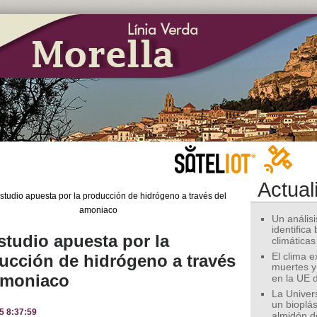
Actual
Un análisis
identifica
studio apuesta por la
climáticas
ucción de hidrógeno a través
El clima 
muertes y
amoniaco
en la UE 
La Univer
un bioplás
5 8:37:59
almidón d