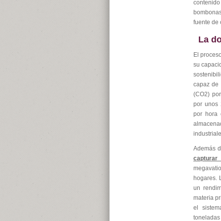
contenid
bombonas 
fuente de 
La do
El proceso
su capacid
sostenibi
capaz de 
(CO2​) po
por unos 
por hora 
almacena
industrial
Además de
capturar
megavatio
hogares. 
un rendim
materia pr
el siste
toneladas 