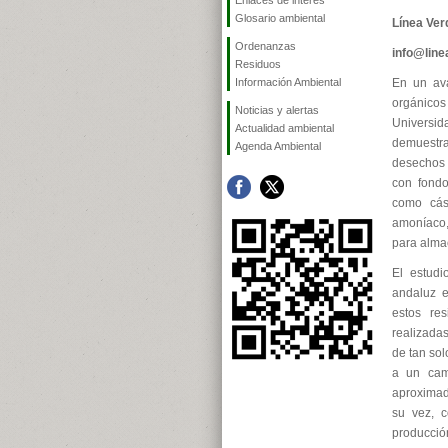
Enlaces de interés
Glosario ambiental
Línea Ver
Ordenanzas
info@lin
Residuos
Información Ambiental
En un ava
orgánicos
Noticias y alertas
Universid
Actualidad ambiental
demuestra
Agenda Ambiental
desechos 
con fondo
como cásc
amoníaco,
para alma
El estudi
andaluz e
estos re
realizadas
de tan so
a un cami
aproximad
su vez, c
producción