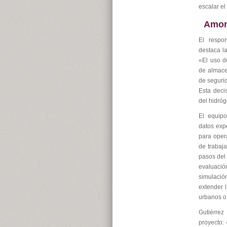
escalar el
Amoní
El respon
destaca l
«El uso d
de almace
de segurid
Esta decis
del hidróg
El equipo
datos exp
para oper
de trabaj
pasos del 
evaluación
simulació
extender 
urbanos o 
Gutiérrez
proyecto: