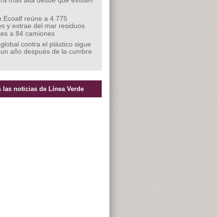
ra más alta desde que existen
 Ecoalf reúne a 4.775
s y extrae del mar residuos
tes a 84 camiones
 global contra el plástico sigue
 un año después de la cumbre
 las noticias de Línea Verde