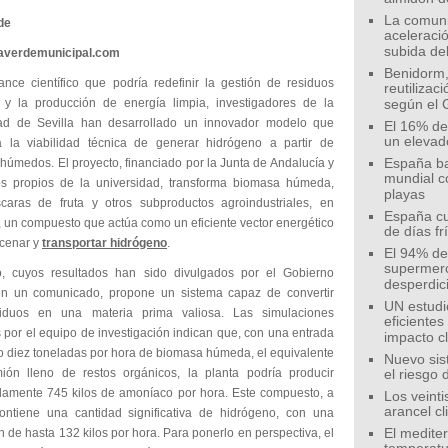
La comunid
de
aceleració
subida de
eaverdemunicipal.com
Benidorm,
nce científico que podría redefinir la gestión de residuos
reutilizac
 y la producción de energía limpia, investigadores de la
según el 
ad de Sevilla han desarrollado un innovador modelo que
El 16% de
un elevad
 la viabilidad técnica de generar hidrógeno a partir de
húmedos. El proyecto, financiado por la Junta de Andalucía y
España ba
mundial c
s propios de la universidad, transforma biomasa húmeda,
playas
aras de fruta y otros subproductos agroindustriales, en
España cu
 un compuesto que actúa como un eficiente vector energético
de días fr
cenar y
transportar hidrógeno
.
El 94% de 
supermer
o, cuyos resultados han sido divulgados por el Gobierno
desperdic
n un comunicado, propone un sistema capaz de convertir
UN estudi
siduos en una materia prima valiosa. Las simulaciones
eficiente
 por el equipo de investigación indican que, con una entrada
impacto c
lo diez toneladas por hora de biomasa húmeda, el equivalente
Nuevo sis
ón lleno de restos orgánicos, la planta podría producir
el riesgo 
amente 745 kilos de amoníaco por hora. Este compuesto, a
Los veinti
arancel c
ontiene una cantidad significativa de hidrógeno, con una
 de hasta 132 kilos por hora. Para ponerlo en perspectiva, el
El medite