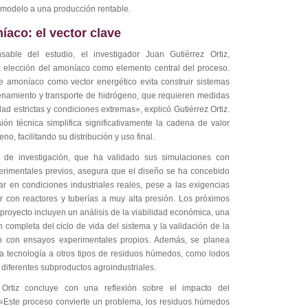
 modelo a una producción rentable.
aco: el vector clave
sable del estudio, el investigador Juan Gutiérrez Ortiz,
a elección del amoníaco como elemento central del proceso.
e amoníaco como vector energético evita construir sistemas
namiento y transporte de hidrógeno, que requieren medidas
ad estrictas y condiciones extremas», explicó Gutiérrez Ortiz.
ión técnica simplifica significativamente la cadena de valor
eno, facilitando su distribución y uso final.
 de investigación, que ha validado sus simulaciones con
erimentales previos, asegura que el diseño se ha concebido
ar en condiciones industriales reales, pese a las exigencias
ar con reactores y tuberías a muy alta presión. Los próximos
proyecto incluyen un análisis de la viabilidad económica, una
 completa del ciclo de vida del sistema y la validación de la
n con ensayos experimentales propios. Además, se planea
la tecnología a otros tipos de residuos húmedos, como lodos
diferentes subproductos agroindustriales.
 Ortiz concluye con una reflexión sobre el impacto del
 «Este proceso convierte un problema, los residuos húmedos