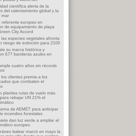
ad científica alerta de la
n del calentamiento global y la
l mar
 referente europeo en
ión de equipamiento de playa
Green City Accord
 las especies vegetales afronta
o riesgo de extinción para 2100
te su marca histórica y
on 677 banderas azules en
mple cuatro años sin récords
íos
los clientes premia a los
cados que combaten el
io
o plantea rutas de vuelo más
s para rebajar UN 21% el
limático
tema de AEMET para anticipar
de incendios forestales
siete dan luz verde a ampliar el
limático europeo
rráneo balear marcó en mayo la