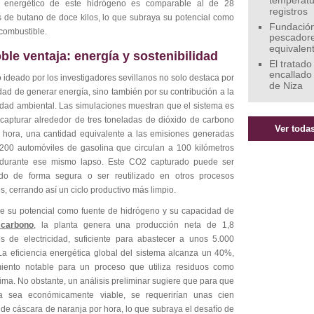
temperatu
o energético de este hidrógeno es comparable al de 28
registros
de butano de doce kilos, lo que subraya su potencial como
Fundación
combustible.
pescadore
equivalen
ble ventaja: energía y sostenibilidad
El tratado
encallado
 ideado por los investigadores sevillanos no solo destaca por
de Niza
ad de generar energía, sino también por su contribución a la
lidad ambiental. Las simulaciones muestran que el sistema es
capturar alrededor de tres toneladas de dióxido de carbono
Ver todas
r hora, una cantidad equivalente a las emisiones generadas
200 automóviles de gasolina que circulan a 100 kilómetros
durante ese mismo lapso. Este CO2​ capturado puede ser
do de forma segura o ser reutilizado en otros procesos
es, cerrando así un ciclo productivo más limpio.
 su potencial como fuente de hidrógeno y su capacidad de
 carbono
, la planta genera una producción neta de 1,8
s de electricidad, suficiente para abastecer a unos 5.000
La eficiencia energética global del sistema alcanza un 40%,
iento notable para un proceso que utiliza residuos como
ima. No obstante, un análisis preliminar sugiere que para que
ma sea económicamente viable, se requerirían unas cien
de cáscara de naranja por hora, lo que subraya el desafío de