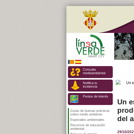
Consulta
medioambiental
Notifica tu
incidencia
Puntos de interés
Un e
prod
Guías de buenas prácticas
sobre medio ambiente
del 
Especiales ambientales
Recursos de educación
ambiental
29/10/202