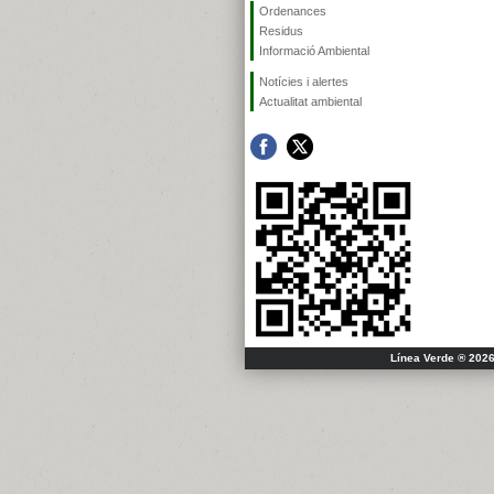
Ordenances
Residus
Informació Ambiental
Notícies i alertes
Actualitat ambiental
Línea Verde ® 2026 