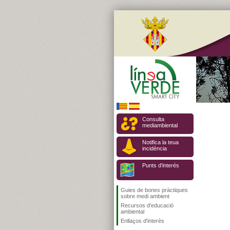
Consulta
mediambiental
Notifica la teua
incidència
Punts d'interés
Guies de bones pràctiques
sobre medi ambient
Recursos d'educació
ambiental
Enllaços d'interès