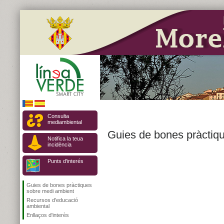
Consulta
mediambiental
Guies de bones pràctiq
Notifica la teua
incidència
Punts d'interés
Guies de bones pràctiques
sobre medi ambient
Recursos d'educació
ambiental
Enllaços d'interès