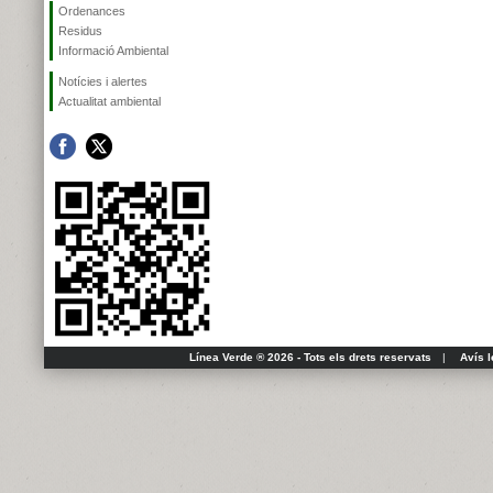
Ordenances
Residus
Informació Ambiental
Notícies i alertes
Actualitat ambiental
Línea Verde ® 2026 - Tots els drets reservats
|
Avís l